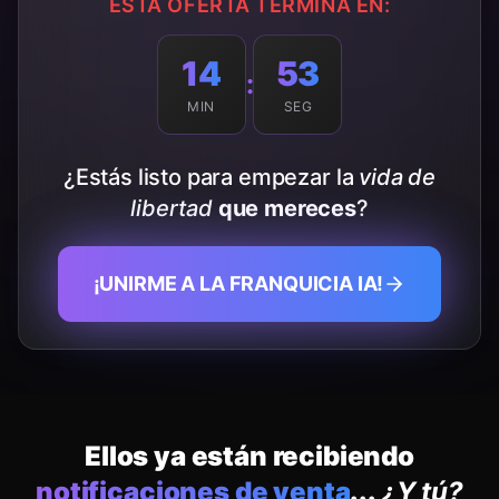
ESTA OFERTA TERMINA EN:
14
50
:
MIN
SEG
¿Estás listo para empezar la
vida de
libertad
que mereces
?
¡UNIRME A LA FRANQUICIA IA!
Ellos ya están recibiendo
notificaciones de venta
...
¿Y tú?