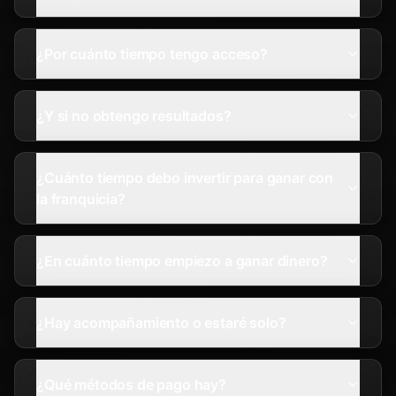
¿Por cuánto tiempo tengo acceso?
¿Y si no obtengo resultados?
¿Cuánto tiempo debo invertir para ganar con
la franquicia?
¿En cuánto tiempo empiezo a ganar dinero?
¿Hay acompañamiento o estaré solo?
¿Qué métodos de pago hay?